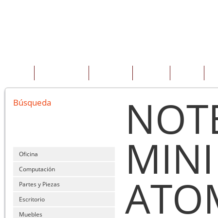
INICIO
QUIENES SOMOS
PRODUCTOS
SERVICIOS
OFERTAS
CO
NOT
Búsqueda
MINI
Oficina
Computación
ATO
Partes y Piezas
Escritorio
Muebles