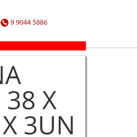
NA
 38 X
 X 3UN