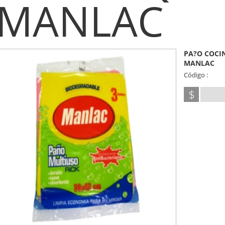
MANLAC
PA?O COCI
MANLAC
Código :
$