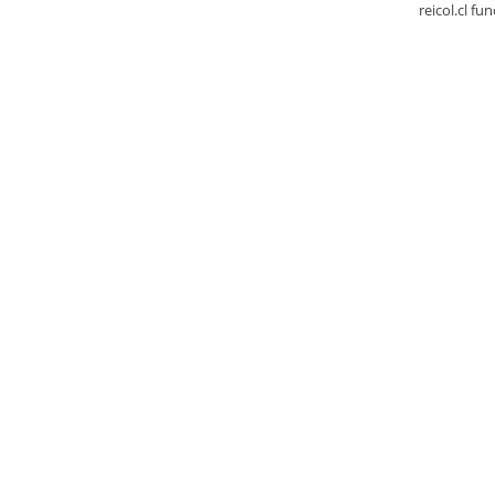
reicol.cl fu