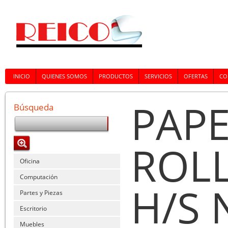
INICIO
QUIENES SOMOS
PRODUCTOS
SERVICIOS
OFERTAS
CO
PAPE
Búsqueda
ROLL
Oficina
Computación
H/S 
Partes y Piezas
Escritorio
Muebles