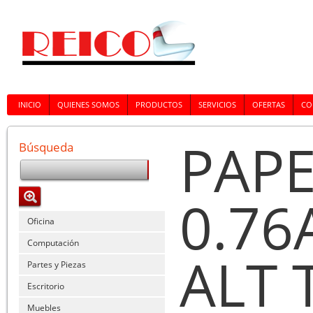
INICIO
QUIENES SOMOS
PRODUCTOS
SERVICIOS
OFERTAS
CO
PAP
Búsqueda
0.76
Oficina
Computación
ALT 
Partes y Piezas
Escritorio
Muebles