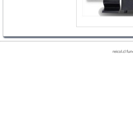
reicol.cl fu