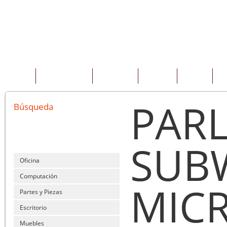
INICIO
QUIENES SOMOS
PRODUCTOS
SERVICIOS
OFERTAS
CO
PAR
Búsqueda
SUB
Oficina
Computación
MIC
Partes y Piezas
Escritorio
Muebles