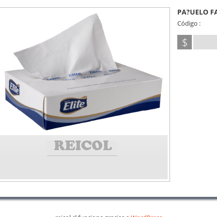
PA?UELO FA
Código :
$