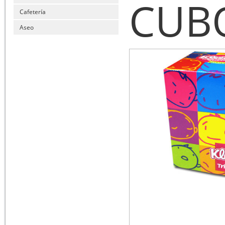
CUB
Cafetería
Aseo