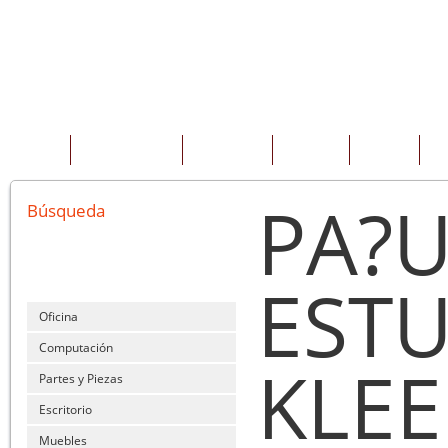
INICIO
QUIENES SOMOS
PRODUCTOS
SERVICIOS
OFERTAS
CO
PA?U
Búsqueda
ESTU
Oficina
Computación
KLE
Partes y Piezas
Escritorio
Muebles