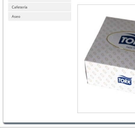
Cafetería
Aseo