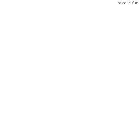
reicol.cl fu