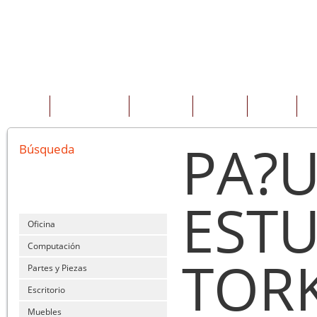
INICIO
QUIENES SOMOS
PRODUCTOS
SERVICIOS
OFERTAS
CO
PA?U
Búsqueda
ESTU
Oficina
Computación
TOR
Partes y Piezas
Escritorio
Muebles