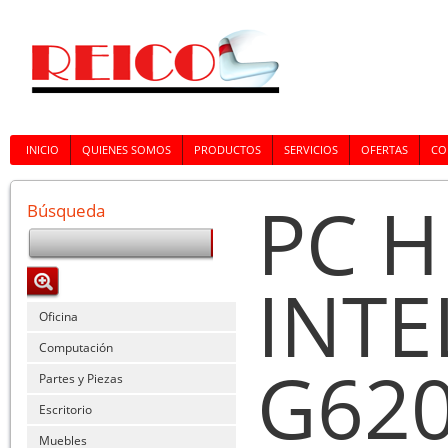
INICIO
QUIENES SOMOS
PRODUCTOS
SERVICIOS
OFERTAS
CO
PC H
Búsqueda
INTE
Oficina
Computación
G62
Partes y Piezas
Escritorio
Muebles