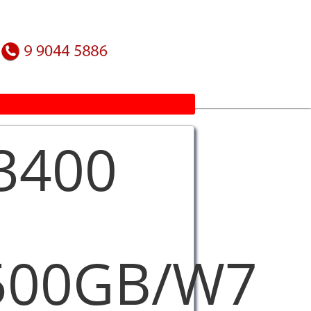
3400
500GB/W7