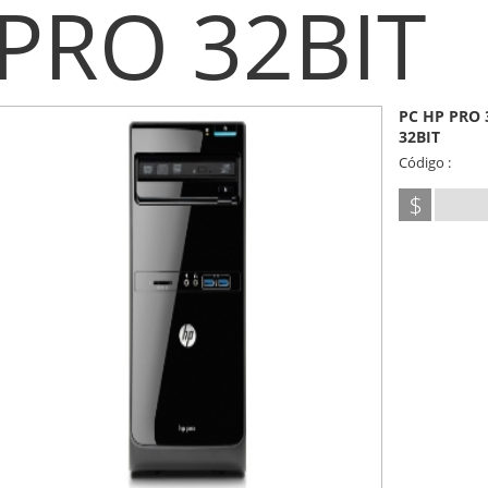
PRO 32BIT
PC HP PRO 
32BIT
Código :
$