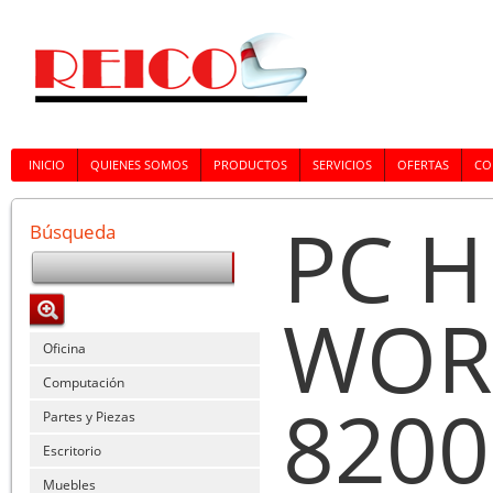
INICIO
QUIENES SOMOS
PRODUCTOS
SERVICIOS
OFERTAS
CO
PC H
Búsqueda
WOR
Oficina
Computación
8200
Partes y Piezas
Escritorio
Muebles