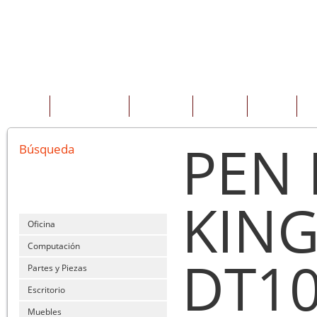
INICIO
QUIENES SOMOS
PRODUCTOS
SERVICIOS
OFERTAS
CO
PEN 
Búsqueda
KIN
Oficina
Computación
DT1
Partes y Piezas
Escritorio
Muebles