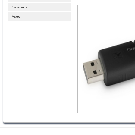
Cafetería
Aseo