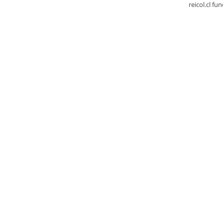
reicol.cl fu