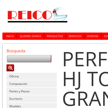
INICIO
QUIENES SOMOS
PRODUCTOS
SERVICIOS
OFERTAS
CO
PER
Búsqueda
HJ T
Oficina
Computación
GRA
Partes y Piezas
Escritorio
Muebles