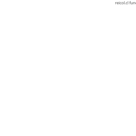
reicol.cl fu