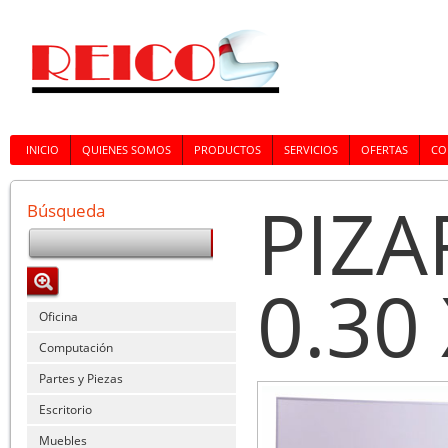
INICIO
QUIENES SOMOS
PRODUCTOS
SERVICIOS
OFERTAS
CO
PIZ
Búsqueda
0.30
Oficina
Computación
Partes y Piezas
Escritorio
Muebles