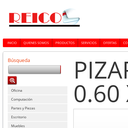
INICIO
QUIENES SOMOS
PRODUCTOS
SERVICIOS
OFERTAS
CO
PIZ
Búsqueda
0.60
Oficina
Computación
Partes y Piezas
Escritorio
Muebles