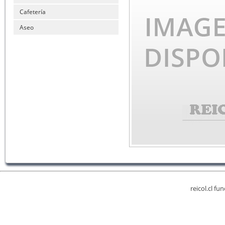
Cafetería
Aseo
reicol.cl fu