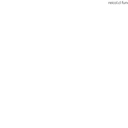
reicol.cl fu