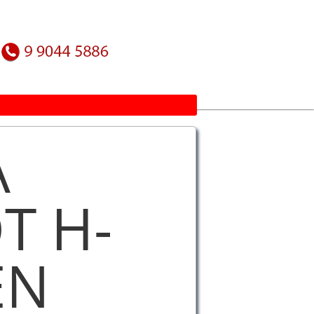
A
T H-
EN