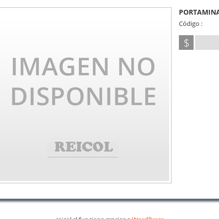
PORTAMINA
Código :
$