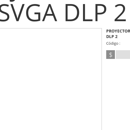
SVGA DLP 2
PROYECTOR 
DLP 2
Código :
$