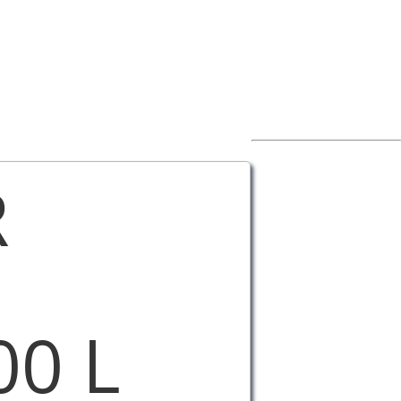
R
00 L