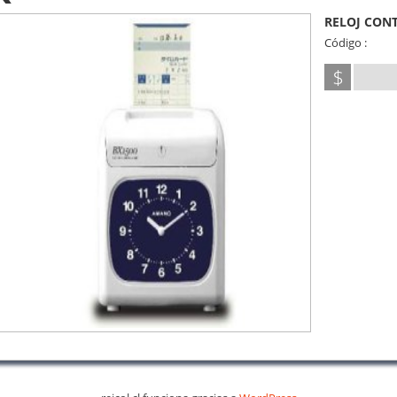
RELOJ CON
Código :
$