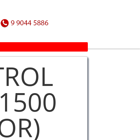
TROL
1500
OR)