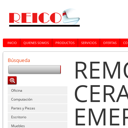
INICIO
QUIENES SOMOS
PRODUCTOS
SERVICIOS
OFERTAS
CO
REM
Búsqueda
CERA
Oficina
Computación
EME
Partes y Piezas
Escritorio
Muebles