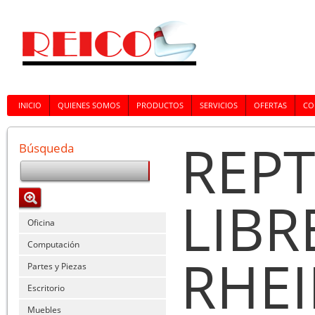
INICIO
QUIENES SOMOS
PRODUCTOS
SERVICIOS
OFERTAS
CO
REPT
Búsqueda
LIBR
Oficina
Computación
RHE
Partes y Piezas
Escritorio
Muebles