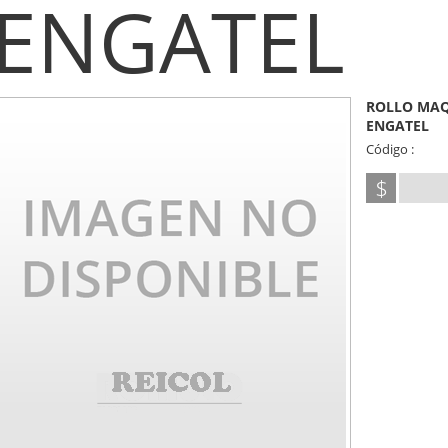
ENGATEL
ROLLO MAQ
ENGATEL
Código :
$