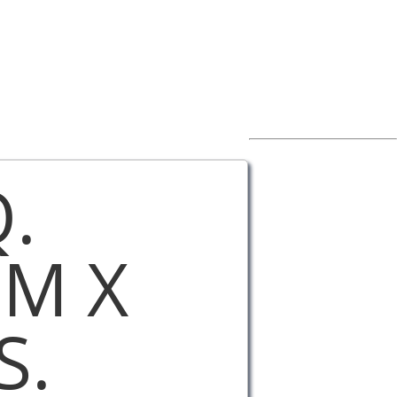
.
MM X
S.