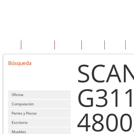
INICIO
QUIENES SOMOS
PRODUCTOS
SERVICIOS
OFERTAS
CO
SCA
Búsqueda
G311
Oficina
Computación
4800
Partes y Piezas
Escritorio
Muebles