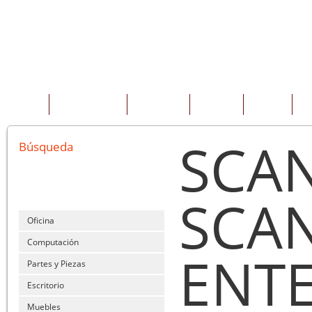
INICIO
QUIENES SOMOS
PRODUCTOS
SERVICIOS
OFERTAS
CO
SCA
Búsqueda
SCAN
Oficina
Computación
ENTE
Partes y Piezas
Escritorio
Muebles