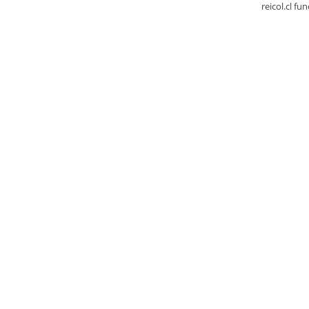
reicol.cl fu