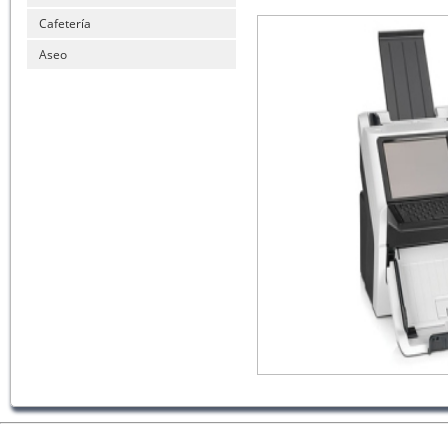
Cafetería
Aseo