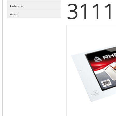
3111
Cafetería
Aseo