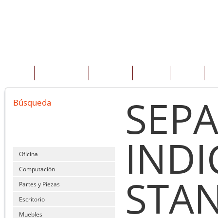
INICIO
QUIENES SOMOS
PRODUCTOS
SERVICIOS
OFERTAS
CO
SEP
Búsqueda
INDI
Oficina
Computación
STA
Partes y Piezas
Escritorio
Muebles