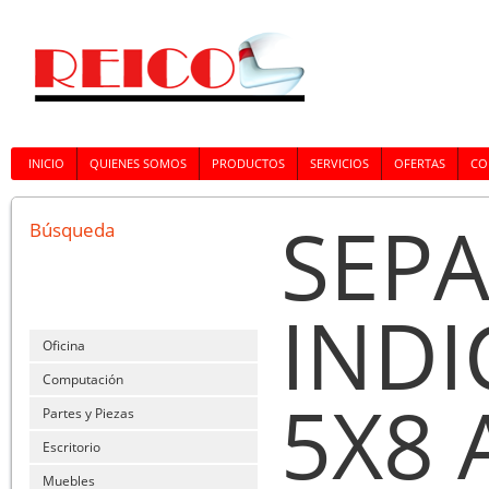
INICIO
QUIENES SOMOS
PRODUCTOS
SERVICIOS
OFERTAS
CO
SEP
Búsqueda
INDI
Oficina
Computación
5X8 
Partes y Piezas
Escritorio
Muebles