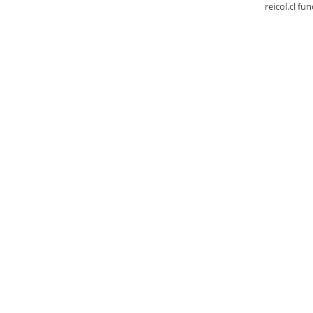
reicol.cl fu