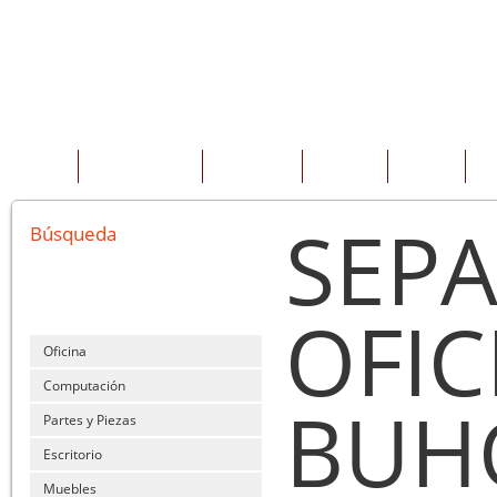
INICIO
QUIENES SOMOS
PRODUCTOS
SERVICIOS
OFERTAS
CO
SEP
Búsqueda
OFI
Oficina
Computación
BUH
Partes y Piezas
Escritorio
Muebles