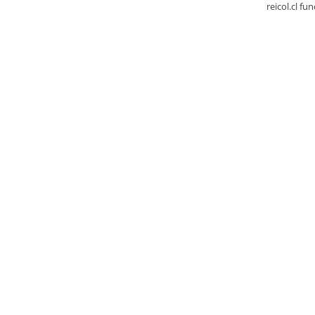
reicol.cl fu