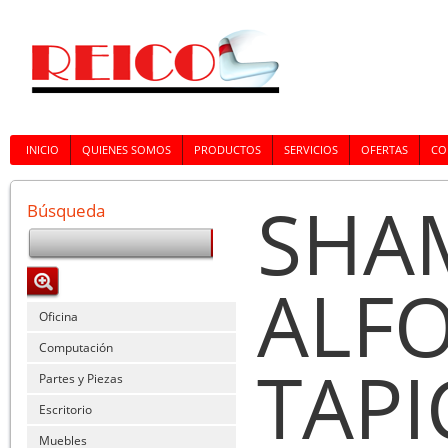
INICIO
QUIENES SOMOS
PRODUCTOS
SERVICIOS
OFERTAS
CO
SHA
Búsqueda
ALF
Oficina
Computación
TAPI
Partes y Piezas
Escritorio
Muebles