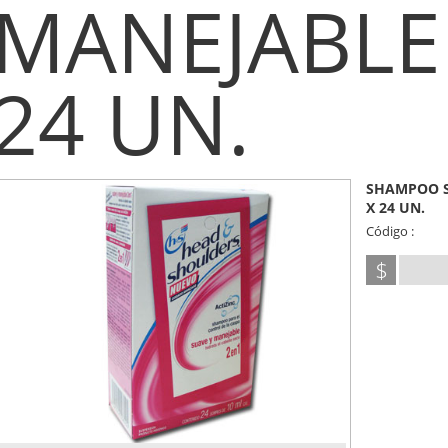
MANEJABLE
24 UN.
SHAMPOO S
X 24 UN.
Código :
$