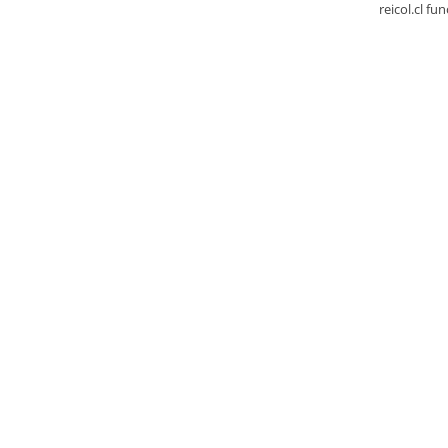
reicol.cl fu