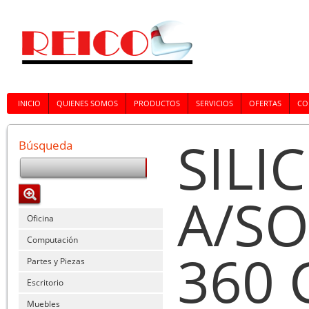
INICIO
QUIENES SOMOS
PRODUCTOS
SERVICIOS
OFERTAS
CO
SILI
Búsqueda
A/SO
Oficina
Computación
360 
Partes y Piezas
Escritorio
Muebles