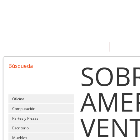
INICIO
QUIENES SOMOS
PRODUCTOS
SERVICIOS
OFERTAS
CO
SOB
Búsqueda
AME
Oficina
Computación
VENT
Partes y Piezas
Escritorio
Muebles