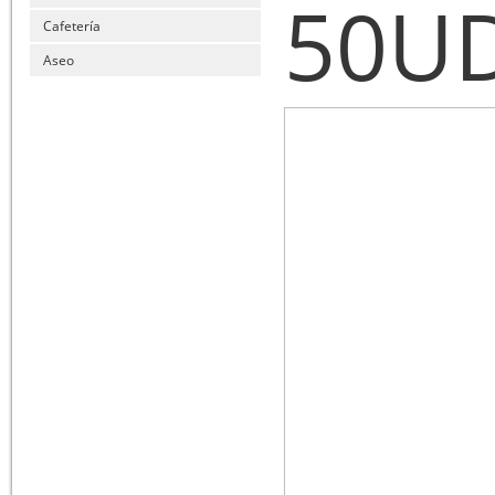
50U
Cafetería
Aseo