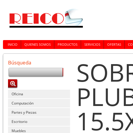
INICIO
QUIENES SOMOS
PRODUCTOS
SERVICIOS
OFERTAS
CO
SOB
Búsqueda
PLUB
Oficina
Computación
15.5
Partes y Piezas
Escritorio
Muebles