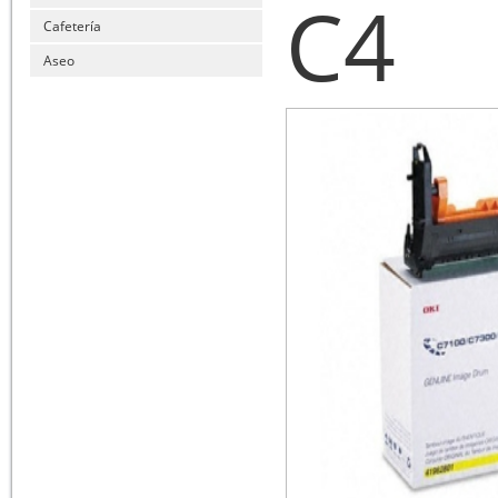
C4
Cafetería
Aseo