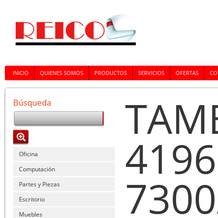
INICIO
QUIENES SOMOS
PRODUCTOS
SERVICIOS
OFERTAS
CO
TAM
Búsqueda
419
Oficina
Computación
7300
Partes y Piezas
Escritorio
Muebles