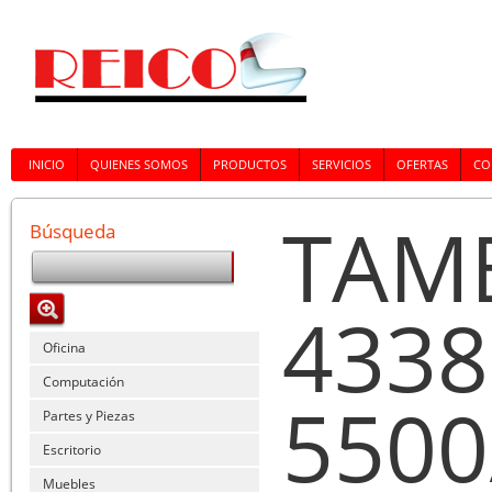
INICIO
QUIENES SOMOS
PRODUCTOS
SERVICIOS
OFERTAS
CO
TAM
Búsqueda
433
Oficina
Computación
5500
Partes y Piezas
Escritorio
Muebles