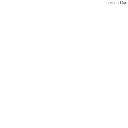
reicol.cl fu