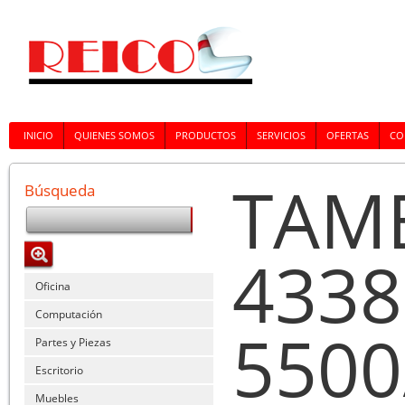
INICIO
QUIENES SOMOS
PRODUCTOS
SERVICIOS
OFERTAS
CO
TAM
Búsqueda
433
Oficina
Computación
5500
Partes y Piezas
Escritorio
Muebles