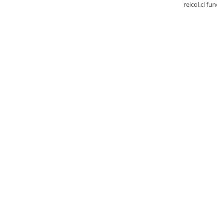
reicol.cl fu