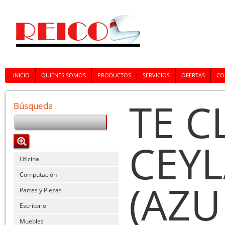
INICIO
QUIENES SOMOS
PRODUCTOS
SERVICIOS
OFERTAS
CO
TE C
Búsqueda
CEY
Oficina
Computación
(AZ
Partes y Piezas
Escritorio
Muebles