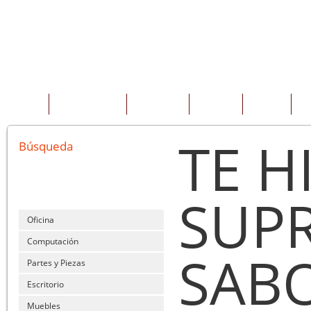
INICIO
QUIENES SOMOS
PRODUCTOS
SERVICIOS
OFERTAS
CO
TE H
Búsqueda
SUP
Oficina
Computación
SAB
Partes y Piezas
Escritorio
Muebles