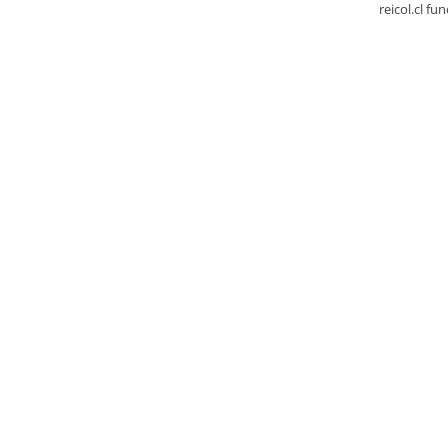
reicol.cl fu