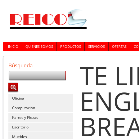
INICIO
QUIENES SOMOS
PRODUCTOS
SERVICIOS
OFERTAS
CO
TE L
Búsqueda
ENG
Oficina
Computación
BREA
Partes y Piezas
Escritorio
Muebles