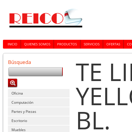
INICIO
QUIENES SOMOS
PRODUCTOS
SERVICIOS
OFERTAS
CO
TE L
Búsqueda
YELL
Oficina
Computación
BL.
Partes y Piezas
Escritorio
Muebles