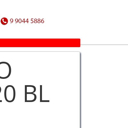
O
0 BL