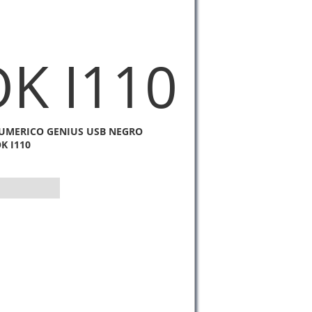
K I110
UMERICO GENIUS USB NEGRO
K I110