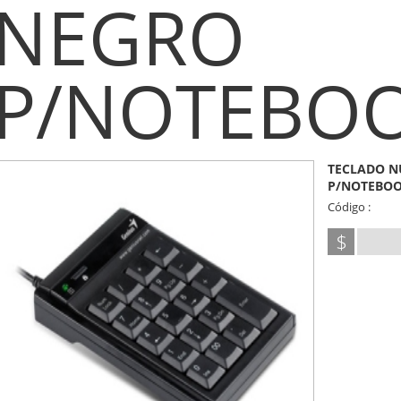
NEGRO
P/NOTEBOO
TECLADO N
P/NOTEBOO
Código :
$