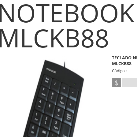
NOTEBOOK
MLCKB88
TECLADO N
MLCKB88
Código :
$