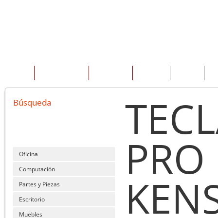
INICIO
QUIENES SOMOS
PRODUCTOS
SERVICIOS
OFERTAS
CO
TEC
Búsqueda
PRO 
Oficina
Computación
KENS
Partes y Piezas
Escritorio
Muebles