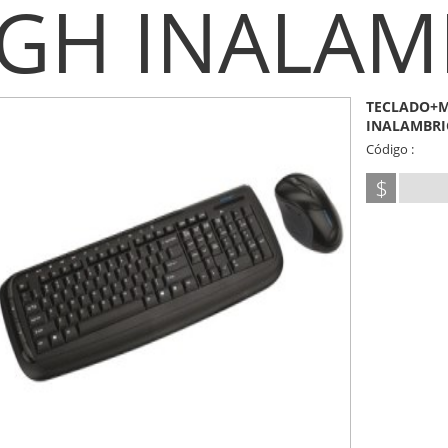
GH INALAM
TECLADO+M
INALAMBRI
Código :
$