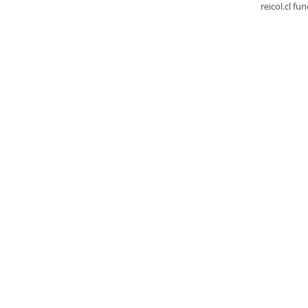
reicol.cl fu