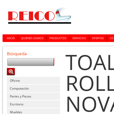
INICIO
QUIENES SOMOS
PRODUCTOS
SERVICIOS
OFERTAS
CO
TOAL
Búsqueda
ROLL
Oficina
Computación
NOVA
Partes y Piezas
Escritorio
Muebles