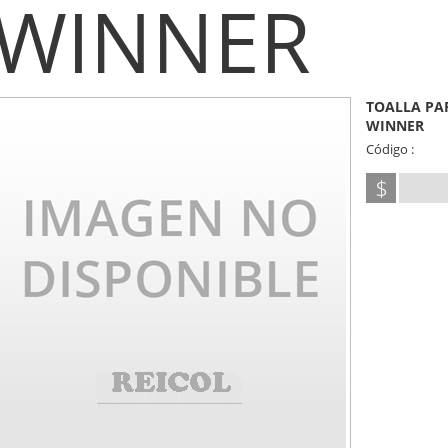
WINNER
TOALLA PAP
WINNER
Código :
$