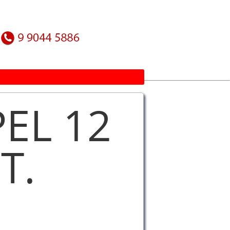
EL 12
T.