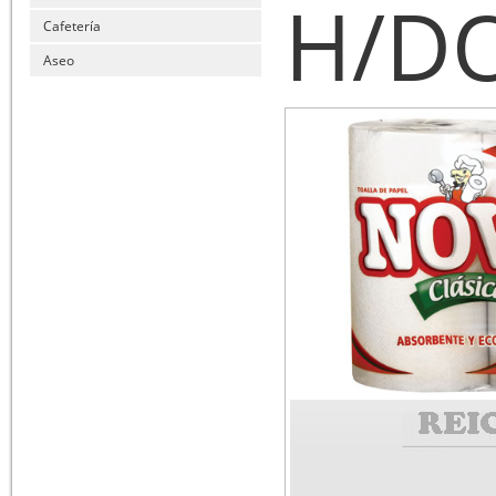
H/D
Cafetería
Aseo