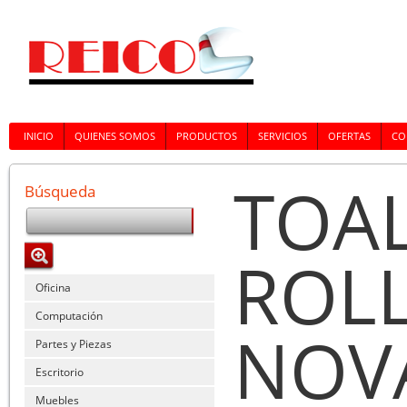
INICIO
QUIENES SOMOS
PRODUCTOS
SERVICIOS
OFERTAS
CO
TOAL
Búsqueda
ROLL
Oficina
Computación
NOVA
Partes y Piezas
Escritorio
Muebles