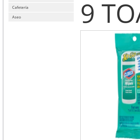
9 TO
Cafetería
Aseo