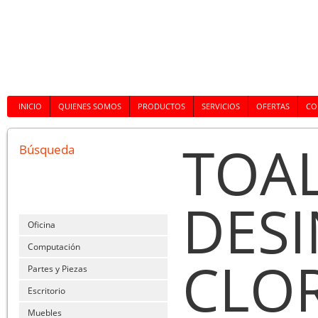
INICIO
QUIENES SOMOS
PRODUCTOS
SERVICIOS
OFERTAS
CO
TOA
Búsqueda
DESI
Oficina
Computación
CLOR
Partes y Piezas
Escritorio
Muebles