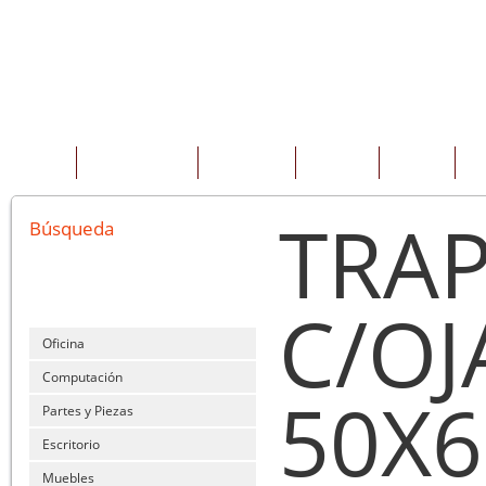
INICIO
QUIENES SOMOS
PRODUCTOS
SERVICIOS
OFERTAS
CO
TRAP
Búsqueda
C/OJ
Oficina
Computación
50X
Partes y Piezas
Escritorio
Muebles